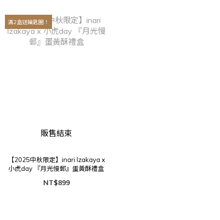
滿2盒送鑰匙圈！
販售結束
【2025中秋限定】inari Izakaya x
小虎day 『月光慢郵』蛋黃酥禮盒
NT$899