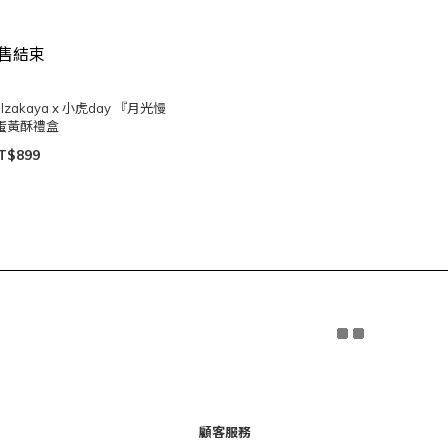
售結束
Izakaya x 小虎day 『月光慢
蛋黃酥禮盒
T$899
顧客服務