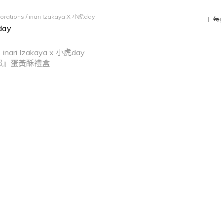
orations
/
inari Izakaya X 小虎day
每
day