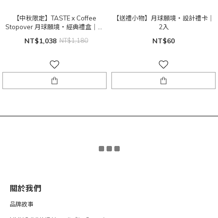
【中秋限定】TASTE x Coffee
【送禮小物】月球願境・設計禮卡｜
Stopover 月球願境・經典禮盒｜月
2入
餅4入＋茶咖啡4入
NT$1,038
NT$1,180
NT$60
關於我們
品牌故事