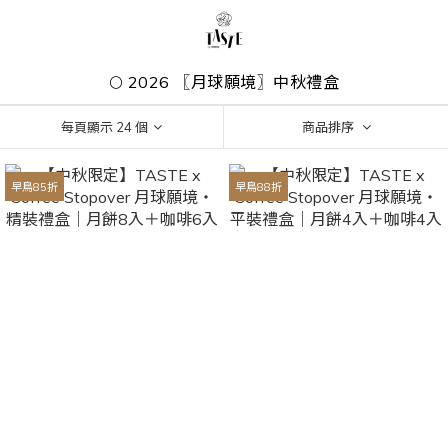
🌕 2026 〖月球願境〗中秋禮盒
每頁顯示 24 個
商品排序
早鳥85折
早鳥88折