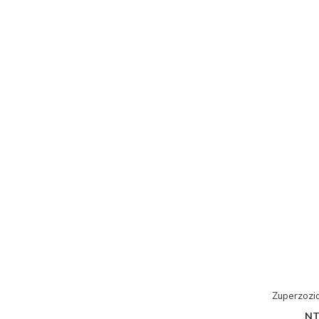
Zuperzoz
NT