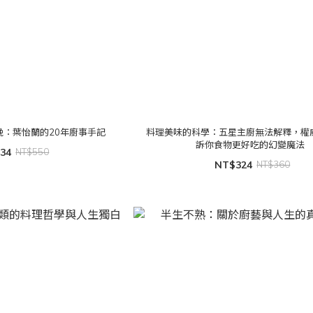
晚：葉怡蘭的20年廚事手記
料理美味的科學：五星主廚無法解釋，權
訴你食物更好吃的幻變魔法
34
NT$550
NT$324
NT$360